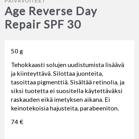
PÄIVÄVOITEET
Age Reverse Day
Repair SPF 30
50 g
Tehokkaasti solujen uudistumista lisäävä
ja kiinteyttävä. Silottaa juonteita,
tasoittaa pigmenttiä. Sisältää retinolia, ja
siksi tuotetta ei suositella käytettäväksi
raskauden eikä imetyksen aikana. Ei
keinotekoisia hajusteita, parabeeniton.
74 €