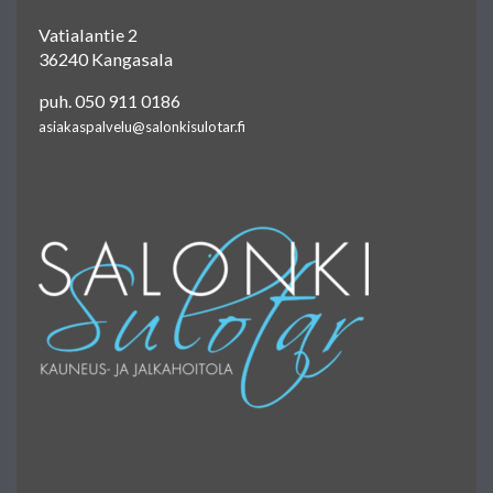
Vatialantie 2
36240 Kangasala
puh. 050 911 0186
asiakaspalvelu@salonkisulotar.fi