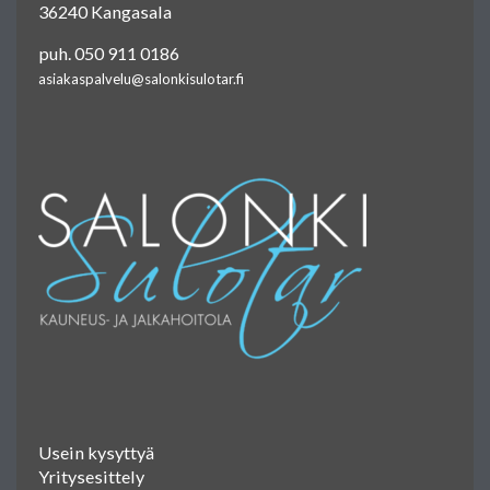
36240 Kangasala
puh. 050 911 0186
asiakaspalvelu@salonkisulotar.fi
Usein kysyttyä
Yritysesittely